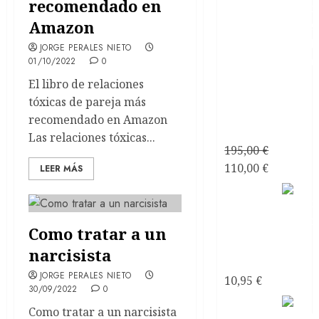
recomendado en
Amazon
JORGE PERALES NIETO
01/10/2022
0
Consultoría
El libro de relaciones
Personalizada
tóxicas de pareja más
Relaciones
recomendado en Amazon
de Pareja
Las relaciones tóxicas...
195,00
€
El
El
110,00
€
LEER MÁS
precio
precio
Mirando
original
actual
al mar
era:
es:
soñé
Como tratar a un
195,00 €.
110,00 €.
Poemas
narcisista
de Amor
JORGE PERALES NIETO
10,95
€
30/09/2022
0
Mirando
Como tratar a un narcisista