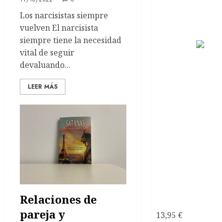
Los narcisistas siempre
vuelven El narcisista
siempre tiene la necesidad
Como
vital de seguir
devaluando...
LEER MÁS
recuperarte
de una
relación
tóxica de
Relaciones de
pareja
pareja y
13,95
€