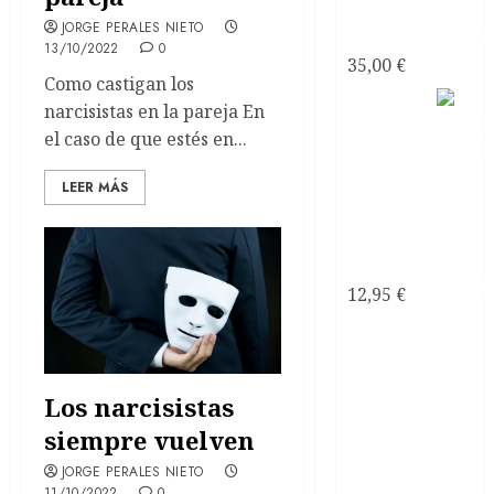
Azules -
JORGE PERALES NIETO
Joseantonianos
13/10/2022
0
35,00
€
Como castigan los
Como
narcisistas en la pareja En
saber si
el caso de que estés en...
mi
relación
LEER MÁS
de
pareja es
tóxica
12,95
€
Los narcisistas
siempre vuelven
JORGE PERALES NIETO
11/10/2022
0