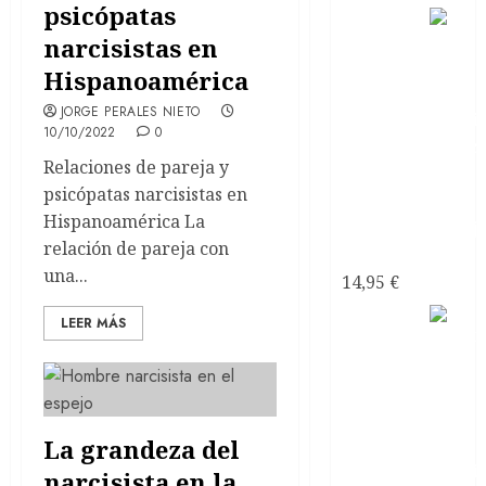
psicópatas
El sexo
narcisistas en
con
Hispanoamérica
JORGE PERALES NIETO
10/10/2022
0
Relaciones de pareja y
psicópatas narcisistas en
Hispanoamérica La
relación de pareja con
narcisistas
una...
14,95
€
Satanás
LEER MÁS
el líder
de los
La grandeza del
narcisista en la