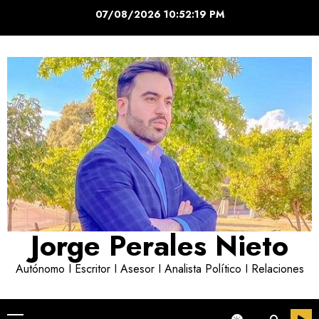
Saltar
07/08/2026
10:52:20 PM
al
contenido
Jorge Perales Nieto
Autónomo I Escritor I Asesor I Analista Político I Relaciones