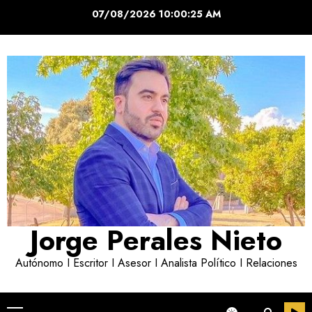
Saltar
07/08/2026
10:00:26 AM
al
contenido
Jorge Perales Nieto
Autónomo I Escritor I Asesor I Analista Político I Relaciones