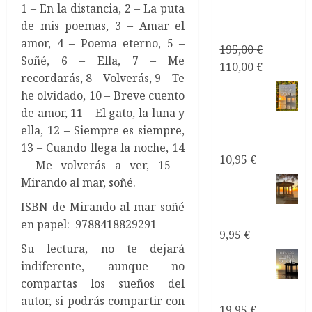
1 – En la distancia,
2 – La puta
Relaciones
de mis poemas,
3 – Amar el
de Pareja
amor,
4 – Poema eterno,
5 –
195,00
€
Soñé,
6 – Ella,
7 – Me
El
El
110,00
€
recordarás,
8 – Volverás,
9 – Te
precio
precio
Mirando
he olvidado,
10 – Breve cuento
original
actual
al mar
de amor,
11 – El gato, la luna y
era:
es:
soñé Poemas
ella,
12 – Siempre es siempre,
195,00 €.
110,00 €.
de Amor
13 – Cuando llega la noche,
14
10,95
€
– Me volverás a ver,
15 –
Mirando
Mirando al mar, soñé.
al mar
ISBN de Mirando al mar soñé
soñé ebook
en papel: 9788418829291
9,95
€
Su lectura, no te dejará
Mirando
indiferente, aunque no
al mar
compartas los sueños del
soñé
autor, si podrás compartir con
19,95
€