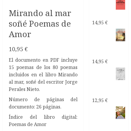
El sexo
con
Mirando al mar
narcisistas
soñé Poemas de
14,95
€
Amor
Satanás
el líder
de los
10,95
€
narcisistas
El documento en PDF incluye
14,95
€
15 poemas de los 80 poemas
Mi
incluidos en el libro Mirando
Pareja
al mar, soñé del escritor Jorge
¿Psicópata
Perales Nieto.
Narcisista?
Número de páginas del
12,95
€
documento: 26 páginas.
Índice del libro digital:
Consultoría
Poemas de Amor
Personalizada