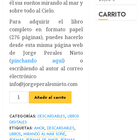
él sus sueños mirando al mar y
sobre todo al Cielo.
CARRITO
Para adquirir el libro
completo en formato papel
(276 páginas), puedes hacerlo
desde esta misma página web
de Jorge Perales Nieto
(
pinchando aquí
) o
escribiendo al autor al correo
electrónico
info@jorgeperalesnieto.com
Mirando
Añadir al carrito
al
mar
CATEGORÍAS:
DESCARGABLES
,
LIBROS
soñé
DIGITALES
Poemas
ETIQUETAS:
AMOR
,
DESCARGABLES
,
de
LIBROS
,
MIRANDO AL MAR SOÑÉ
,