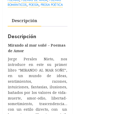
POEMAS
,
POEMAS DE AMOR
,
POEMAS
Amor
ROMÁNTICOS
,
POESÍA
,
PROSA POÉTICA
cantidad
Descripción
Descripción
Mirando al mar soñé – Poemas
de Amor
Jorge Perales Nieto, nos
introduce en este su primer
libro “MIRANDO AL MAR SOÑE”,
en un mundo de ideas,
sentimientos, razones,
intuiciones, fantasías, ilusiones,
bañados por los valores de vida-
muerte, amor-odio, libertad-
sometimiento, trascendencia…
con un estilo directo, con un