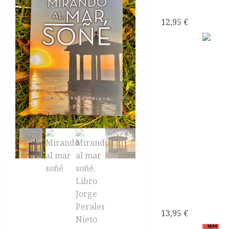
tóxica
12,95
€
Como
recuperarte
de una
relación
tóxica de
pareja
13,95
€