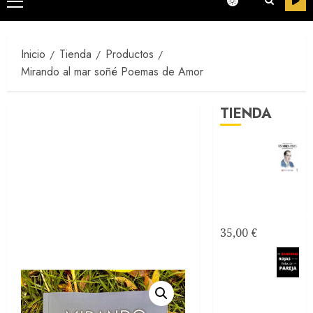
Menú
principal
Inicio
Tienda
Productos
Mirando al mar soñé Poemas de Amor
TIENDA
Testimonios
Azules -
Joseantonianos
35,00
€
Como
saber si
mi relación
de pareja es