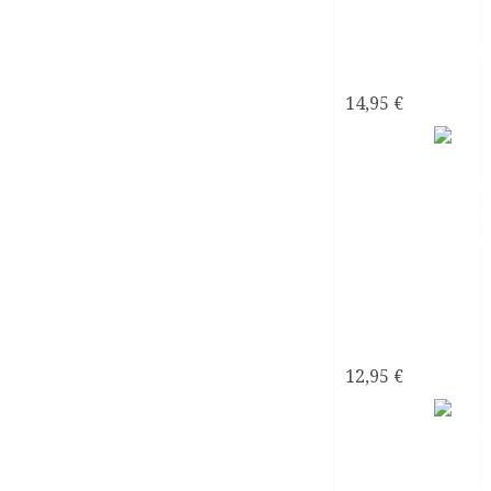
narcisistas
14,95
€
Mi
Pareja
¿Psicópata
Narcisista?
12,95
€