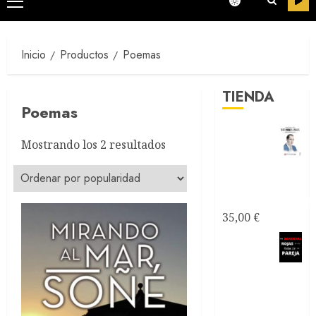
Menú
principal
Inicio
Productos
Poemas
TIENDA
Poemas
Ordenado
Mostrando los 2 resultados
por
Testimonios
popularidad
Azules -
Joseantonianos
35,00
€
Como
saber si
mi relación
de pareja es
tóxica