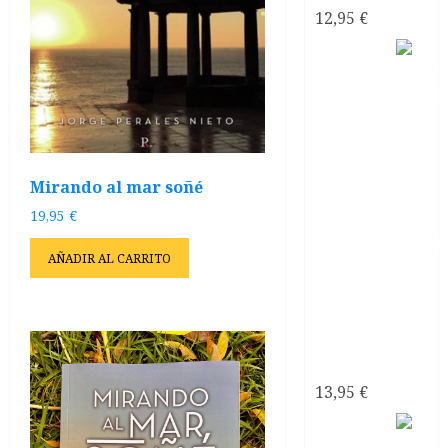
12,95
€
Como
Mirando al mar soñé
19,95
€
AÑADIR AL CARRITO
recuperarte
de una
relación
tóxica de
pareja
13,95
€
El sexo