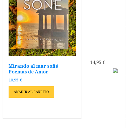
con
narcisistas
14,95
€
Mirando al mar soñé
Poemas de Amor
Satanás
el líder
10,95
€
de los
AÑADIR AL CARRITO