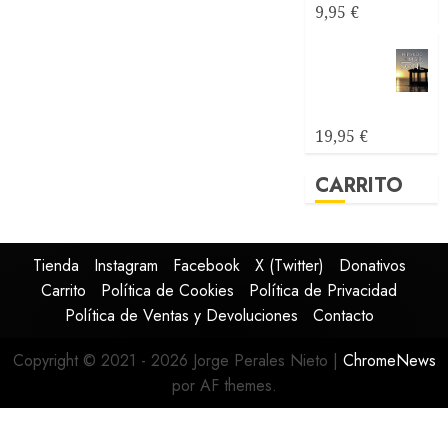
9,95
€
Mirando
al mar
soñé
19,95
€
CARRITO
Tienda
Instagram
Facebook
X (Twitter)
Donativos
Carrito
Política de Cookies
Política de Privacidad
Política de Ventas y Devoluciones
Contacto
Copyright © 2021 - 2026 Jorge Perales Nieto
|
ChromeNews
por AF themes.