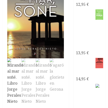
12,95
€
Como
recuperarte
de una
relación
tóxica de
pareja
13,95
€
El sexo
con
narcisistas
14,95
€
Satanás
el líder
de los