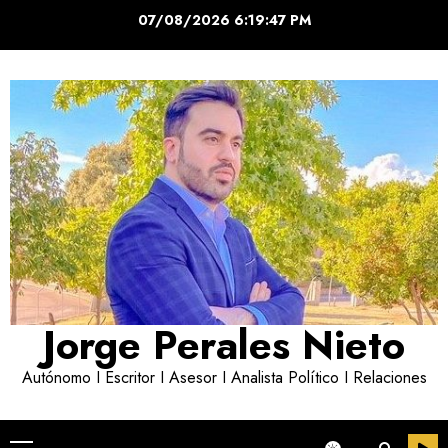
Saltar
07/08/2026
6:19:48 PM
al
contenido
Jorge Perales Nieto
Autónomo I Escritor I Asesor I Analista Político I Relaciones