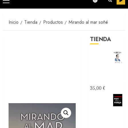
Menú
principal
Inicio
Tienda
Productos
Mirando al mar soñé
TIENDA
Testimonios
Azules -
Joseantonianos
35,00
€
Como
saber si
mi relación
de pareja es
tóxica