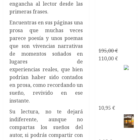
engancha al lector desde las
primeras frases.
Consultoría
Encuentras en sus páginas una
Personalizada
prosa que muchas veces
Relaciones
parece poesía y unos poemas
de Pareja
que son vivencias narrativas
195,00
€
de momentos soñados en
El
El
110,00
€
lugares de
precio
precio
Mirando
experiencias reales, que bien
original
actual
al mar
podrían haber sido contados
era:
es:
soñé
en prosa, como recordando un
195,00 €.
110,00 €.
Poemas
sueño, revivido en ese
de Amor
instante.
10,95
€
Su lectura, no te dejará
Mirando
indiferente, aunque no
al mar
compartas los sueños del
soñé ebook
autor, si podrás compartir con