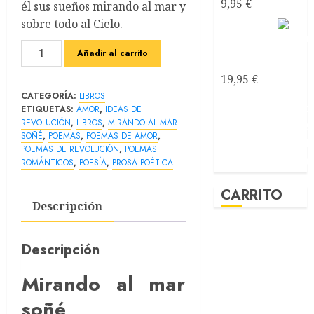
9,95
€
él sus sueños mirando al mar y
sobre todo al Cielo.
Mirando
al mar
Mirando
Añadir al carrito
soñé
al
19,95
€
mar
CATEGORÍA:
LIBROS
soñé
ETIQUETAS:
AMOR
,
IDEAS DE
cantidad
REVOLUCIÓN
,
LIBROS
,
MIRANDO AL MAR
SOÑÉ
,
POEMAS
,
POEMAS DE AMOR
,
POEMAS DE REVOLUCIÓN
,
POEMAS
ROMÁNTICOS
,
POESÍA
,
PROSA POÉTICA
CARRITO
Descripción
Descripción
Mirando al mar
soñé