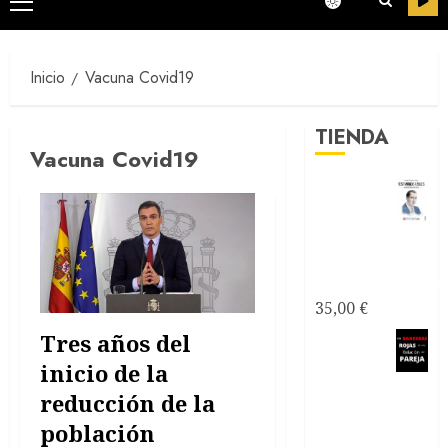
Menú
principal
Inicio
Vacuna Covid19
TIENDA
Vacuna Covid19
Testimonios
Azules -
Joseantonianos
35,00
€
Tres años del
Como
saber si
inicio de la
mi relación
reducción de la
de pareja es
población
tóxica