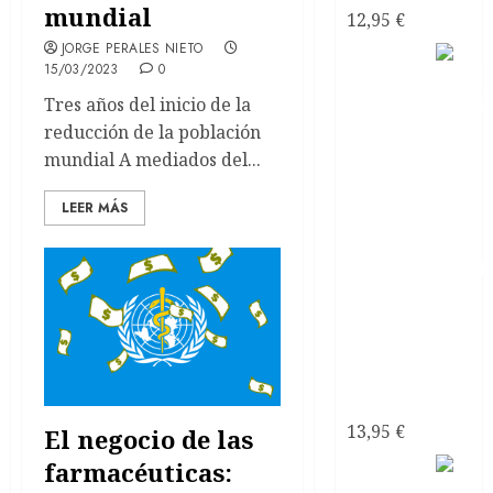
mundial
12,95
€
JORGE PERALES NIETO
Como
15/03/2023
0
Tres años del inicio de la
reducción de la población
mundial A mediados del...
LEER MÁS
recuperarte
de una
relación
tóxica de
pareja
13,95
€
El negocio de las
farmacéuticas:
El sexo