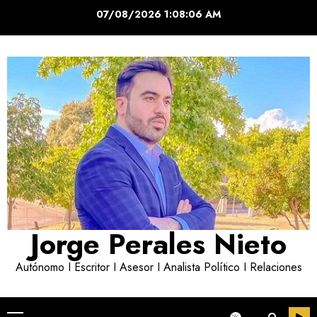
Saltar
07/08/2026
1:08:07 AM
al
contenido
Jorge Perales Nieto
Autónomo I Escritor I Asesor I Analista Político I Relaciones