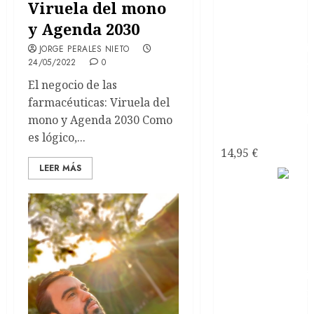
con
Viruela del mono
y Agenda 2030
JORGE PERALES NIETO
24/05/2022
0
El negocio de las
farmacéuticas: Viruela del
mono y Agenda 2030 Como
narcisistas
es lógico,...
14,95
€
LEER MÁS
Satanás
el líder
de los