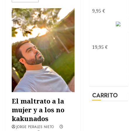
ebook
9,95
€
Mirando
al mar
soñé
19,95
€
CARRITO
El maltrato a la
mujer y a los no
kakunados
JORGE PERALES NIETO