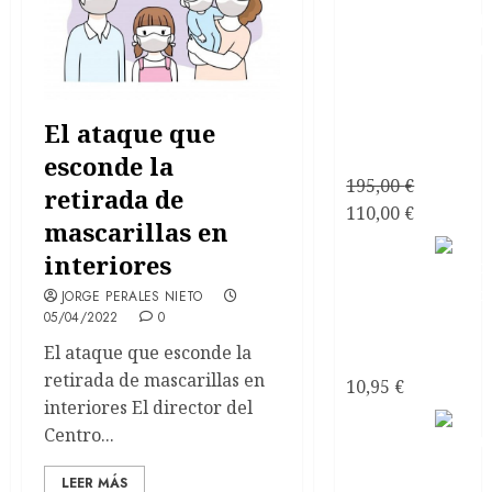
Consultoría
Personalizada
El ataque que
Relaciones
de Pareja
esconde la
195,00
€
retirada de
El
El
110,00
€
mascarillas en
precio
precio
Mirando
interiores
original
actual
al mar
era:
es:
JORGE PERALES NIETO
soñé
05/04/2022
0
195,00 €.
110,00 €.
Poemas
El ataque que esconde la
de Amor
retirada de mascarillas en
10,95
€
interiores El director del
Mirando
Centro...
al mar
soñé
LEER MÁS