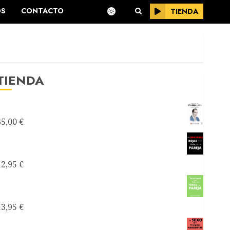
OS
CONTACTO
TIENDA
TIENDA
Testimonios Azules -Joseantonianos-
35,00
€
Como saber si mi relación de pareja es
tóxica
12,95
€
Como recuperarte de una relación tóxica de
pareja
13,95
€
El sexo con narcisistas