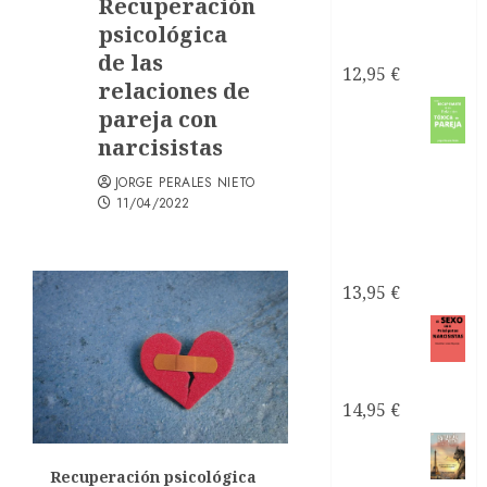
Recuperación
de pareja es
psicológica
tóxica
de las
12,95
€
relaciones de
Como
pareja con
narcisistas
recuperarte
de una
JORGE PERALES NIETO
11/04/2022
relación
tóxica de
pareja
13,95
€
El sexo
con
narcisistas
14,95
€
Satanás
el líder
Recuperación psicológica