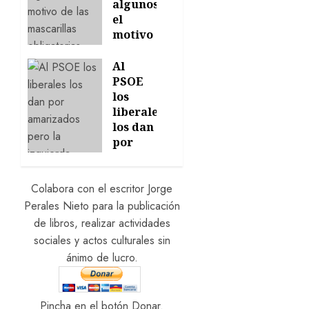
24/06/2026
algunos
0
el
motivo
de las
mascarillas
Al
obligatorias
PSOE
los
22/06/2026
liberales
0
los dan
por
amortizados
pero la
izquierda
Colabora con el escritor Jorge
ganará
Perales Nieto para la publicación
las
de libros, realizar actividades
elecciones
sociales y actos culturales sin
ánimo de lucro.
17/05/2026
0
Pincha en el botón Donar.