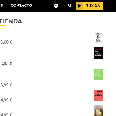
OS
CONTACTO
TIENDA
TIENDA
Testimonios Azules -Joseantonianos-
35,00
€
Como saber si mi relación de pareja es
tóxica
12,95
€
Como recuperarte de una relación tóxica de
pareja
13,95
€
El sexo con narcisistas
14,95
€
Satanás el líder de los narcisistas
14,95
€