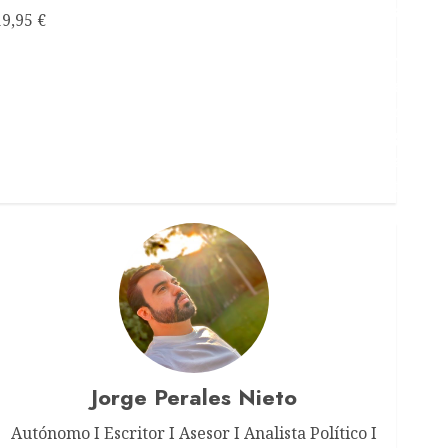
19,95
€
Jorge Perales Nieto
Autónomo I Escritor I Asesor I Analista Político I