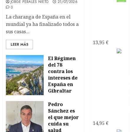
JORGE PERALES NIETO
21/07/2026
recuperarte
0
de una
La charanga de España en el
relación
mundial ya ha finalizado todos a
tóxica de
sus casas...
pareja
13,95
€
LEER MÁS
El sexo
El Régimen
con
del 78
contra los
intereses de
España en
Gibraltar
16/07/2026
Pedro
0
Sánchez es
narcisistas
el que mejor
14,95
€
cuida su
salud