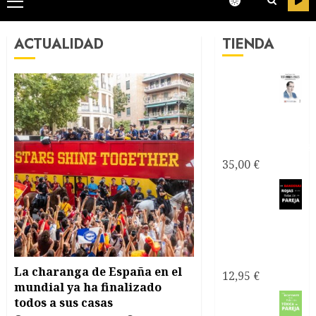
Menú
principal
ACTUALIDAD
TIENDA
Testimonios
Azules -
Joseantonianos
35,00
€
Como
saber si
mi relación
de pareja es
tóxica
La charanga de España en el
12,95
€
mundial ya ha finalizado
Como
todos a sus casas