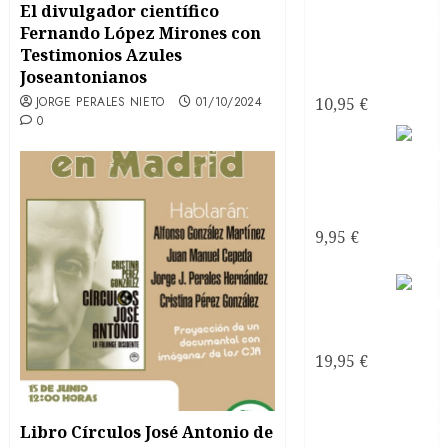
al mar
El divulgador científico
era:
es:
soñé
Fernando López Mirones con
195,00 €.
110,00 €.
Poemas
Testimonios Azules
Joseantonianos
de Amor
JORGE PERALES NIETO
01/10/2024
10,95
€
0
Mirando
al mar
soñé
ebook
9,95
€
Mirando
al mar
soñé
19,95
€
Libro Círculos José Antonio de