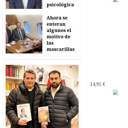
Satanás
psicológica
el líder
24/06/2026
de los
Ahora se
0
enteran
algunos el
motivo de
las
mascarillas
obligatorias
22/06/2026
0
narcisistas
14,95
€
Mi
Pareja