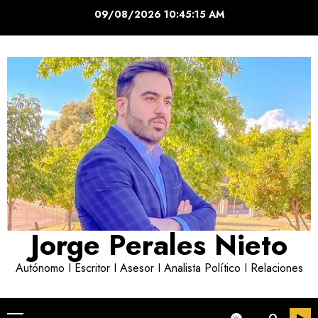
Saltar
09/08/2026
10:45:16 AM
al
contenido
Jorge Perales Nieto
Autónomo I Escritor I Asesor I Analista Político I Relaciones