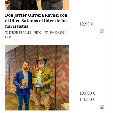
¿Psicópata
Don Javier Olivera Ravasi con
Narcisista?
el libro Satanás el líder de los
12,95
€
narcisistas
JORGE PERALES NIETO
30/10/2024
0
Consultoría
Personalizada
Relaciones
de Pareja
195,00
€
El
El
110,00
€
precio
precio
Mirando
original
actual