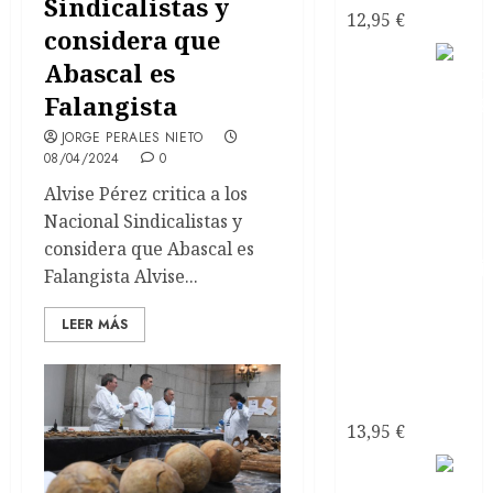
Sindicalistas y
12,95
€
considera que
Como
Abascal es
Falangista
JORGE PERALES NIETO
08/04/2024
0
Alvise Pérez critica a los
Nacional Sindicalistas y
considera que Abascal es
Falangista Alvise...
recuperarte
de una
LEER MÁS
relación
tóxica de
pareja
13,95
€
El sexo