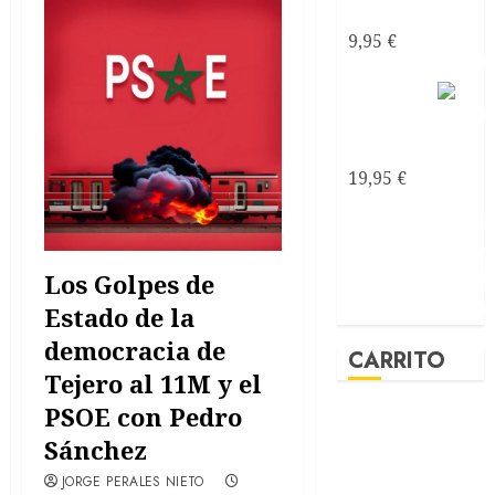
ebook
9,95
€
Mirando
al mar
soñé
19,95
€
Los Golpes de
Estado de la
democracia de
CARRITO
Tejero al 11M y el
PSOE con Pedro
Sánchez
JORGE PERALES NIETO