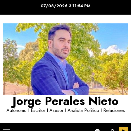
Saltar
07/08/2026
3:11:55 PM
al
contenido
Jorge Perales Nieto
Autónomo I Escritor I Asesor I Analista Político I Relaciones