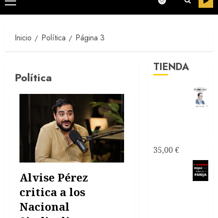
Menú
principal
Inicio
Política
Página 3
TIENDA
Política
Testimonios
Azules -
Joseantonianos
35,00
€
Como
Alvise Pérez
saber si
critica a los
mi relación
de pareja es
Nacional
tóxica