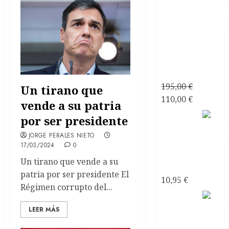
Consultoría
Personalizada
Relaciones
de Pareja
195,00
€
Un tirano que
El
El
110,00
€
vende a su patria
precio
precio
Mirando
por ser presidente
original
actual
al mar
JORGE PERALES NIETO
era:
es:
soñé
17/03/2024
0
195,00 €.
110,00 €.
Poemas
Un tirano que vende a su
de Amor
patria por ser presidente El
10,95
€
Régimen corrupto del...
Mirando
al mar
LEER MÁS
soñé