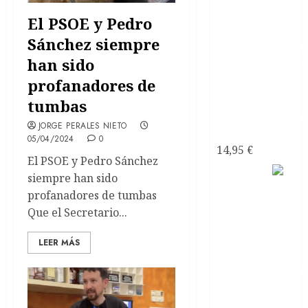
con
El PSOE y Pedro
Sánchez siempre
han sido
profanadores de
tumbas
JORGE PERALES NIETO
narcisistas
05/04/2024
0
14,95
€
El PSOE y Pedro Sánchez
Satanás
siempre han sido
el líder
profanadores de tumbas
de los
Que el Secretario...
LEER MÁS