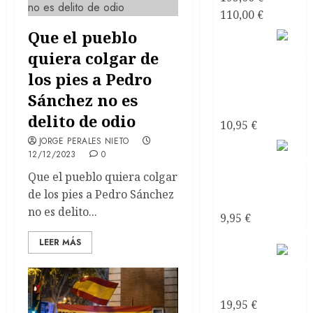
El
El
110,00
€
precio
precio
Que el pueblo
Mirando
original
actual
al mar
quiera colgar de
era:
es:
soñé
los pies a Pedro
195,00 €.
110,00 €.
Poemas
Sánchez no es
de Amor
delito de odio
10,95
€
JORGE PERALES NIETO
Mirando
12/12/2023
0
al mar
Que el pueblo quiera colgar
soñé
de los pies a Pedro Sánchez
ebook
no es delito...
9,95
€
LEER MÁS
Mirando
al mar
soñé
19,95
€