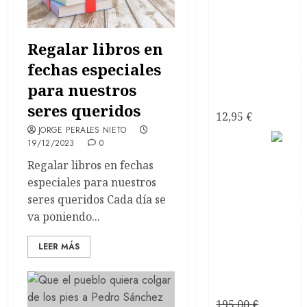
Regalar libros en
fechas especiales
¿Psicópata
para nuestros
Narcisista?
seres queridos
12,95
€
JORGE PERALES NIETO
19/12/2023
0
Regalar libros en fechas
especiales para nuestros
seres queridos Cada día se
va poniendo...
Consultoría
LEER MÁS
Personalizada
Relaciones
de Pareja
195,00
€