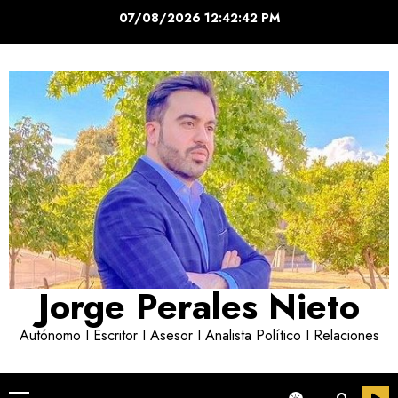
Saltar
07/08/2026
12:42:42 PM
al
contenido
Jorge Perales Nieto
Autónomo I Escritor I Asesor I Analista Político I Relaciones