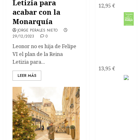
Letizia para
12,95
€
acabar con la
Como
Monarquía
recuperarte
JORGE PERALES NIETO
29/12/2023
0
de una
relación
Leonor no es hija de Felipe
tóxica de
VI el plan de la Reina
pareja
Letizia para...
13,95
€
LEER MÁS
El sexo
con