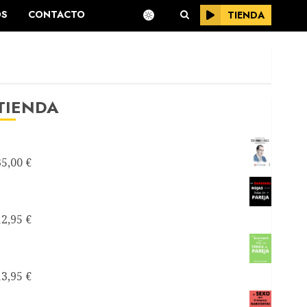
OS
CONTACTO
TIENDA
TIENDA
Testimonios Azules -Joseantonianos-
35,00
€
Como saber si mi relación de pareja es
tóxica
12,95
€
Como recuperarte de una relación tóxica de
pareja
13,95
€
El sexo con narcisistas