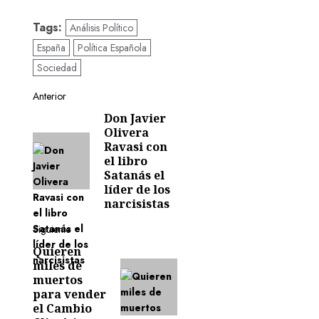
Tags:
Análisis Político
España
Política Española
Sociedad
Navegación
Anterior
Don Javier
Entrada
de
Olivera
anterior:
Ravasi con
entradas
el libro
Satanás el
líder de los
narcisistas
Siguiente
Quieren
Siguiente
miles de
entrada:
muertos
para vender
el Cambio