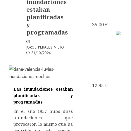
inundaciones
Testimonios
estaban
Azules -
planificadas
Joseantonianos
y
35,00
€
programadas
Como
saber si
JORGE PERALES NIETO
mi
31/10/2024
relación
de
pareja es
tóxica
12,95
€
Las inundaciones estaban
planificadas y
programadas
En el año 1957 hubo unas
inundaciones que
provocaron lo mismo que ha
ocurrido en esta ocasión.