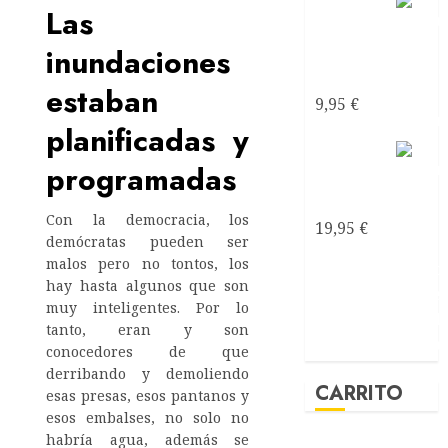
Mirando
Las
al mar
inundaciones
soñé
ebook
estaban
9,95
€
planificadas y
Mirando
programadas
al mar
soñé
Con la democracia, los
19,95
€
demócratas pueden ser
malos pero no tontos, los
hay hasta algunos que son
muy inteligentes. Por lo
tanto, eran y son
conocedores de que
derribando y demoliendo
CARRITO
esas presas, esos pantanos y
esos embalses, no solo no
habría agua, además se