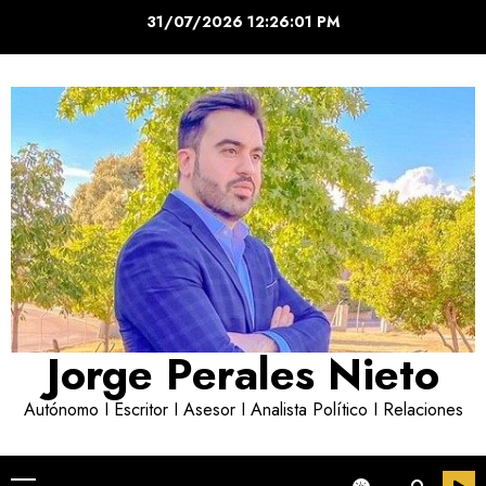
Saltar
31/07/2026
12:26:01 PM
al
contenido
Jorge Perales Nieto
Autónomo I Escritor I Asesor I Analista Político I Relaciones