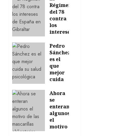
todos a
Régimen
sus
del 78
casas
contra
los
21/07/2026
intereses
0
de
España
Pedro
en
Sánchez
Gibraltar
es el
que
16/07/2026
mejor
0
cuida
su
salud
Ahora
psicológica
se
enteran
24/06/2026
algunos
0
el
motivo
de las