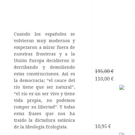
Cuando los españoles se
volvieron muy modernos y
Consultoría
empezaron a mirar fuera de
Personalizada
nuestras fronteras y a la
Relaciones
Unión Europa decidieron ir
de Pareja
derribando y demoliendo
195,00
€
estas construcciones. Así es
El
El
110,00
€
la democracia; “el cauce del
precio
precio
río tiene que ser natural”,
Mirando
original
actual
“el río es un ser vivo y tiene
al mar
vida propia, no podemos
era:
es:
soñé
romper su libertad”. Y todas
195,00 €.
110,00 €.
Poemas
estas frases que nos ha
de Amor
traído la dictadura satánica
10,95
€
de la Ideología Ecologista.