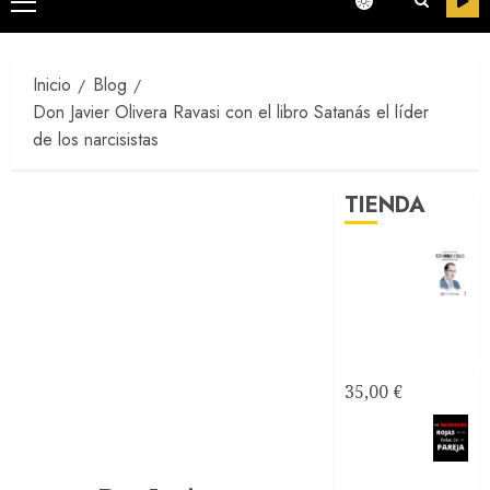
Menú
principal
Inicio
Blog
Don Javier Olivera Ravasi con el libro Satanás el líder
de los narcisistas
TIENDA
Testimonios
Azules -
Joseantonianos
35,00
€
Como
saber si
mi relación