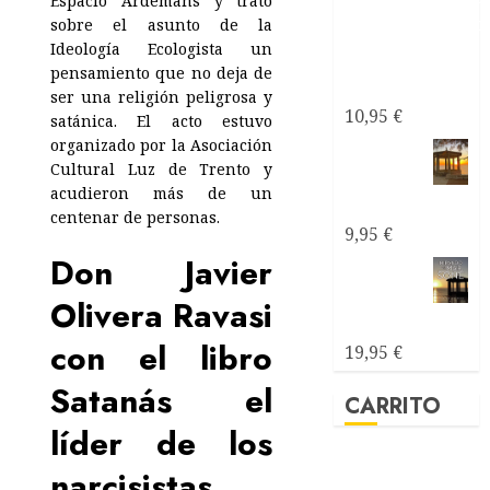
Espacio Ardemans y trató
al mar
era:
es:
sobre el asunto de la
soñé
Ideología Ecologista un
195,00 €.
110,00 €.
Poemas
pensamiento que no deja de
de Amor
ser una religión peligrosa y
10,95
€
satánica. El acto estuvo
organizado por la Asociación
Mirando
Cultural Luz de Trento y
al mar
acudieron más de un
soñé ebook
centenar de personas.
9,95
€
Don Javier
Mirando
al mar
Olivera Ravasi
soñé
con el libro
19,95
€
Satanás el
CARRITO
líder de los
narcisistas