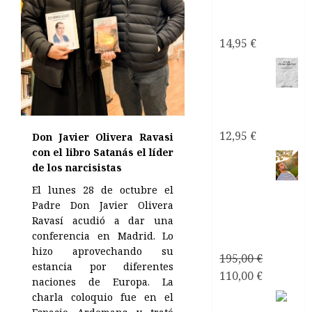
de los
narcisistas
14,95
€
Mi
Pareja
¿Psicópata
Narcisista?
12,95
€
Don Javier Olivera Ravasi
con el libro Satanás el líder
de los narcisistas
Consultoría
El lunes 28 de octubre el
Personalizada
Padre Don Javier Olivera
Ravasí acudió a dar una
Relaciones
conferencia en Madrid. Lo
de Pareja
hizo aprovechando su
195,00
€
estancia por diferentes
El
El
110,00
€
naciones de Europa. La
precio
precio
charla coloquio fue en el
Mirando
original
actual