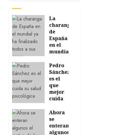
La
charanga
de
España
en el
mundial
ya ha
finalizado
Pedro
todos a
Sánchez
sus
es el
casas
que
mejor
21/07/2026
cuida
0
su
salud
Ahora
psicológica
se
enteran
24/06/2026
algunos