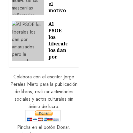
0
el
motivo
de las
mascarillas
Al
obligatorias
PSOE
los
22/06/2026
liberales
0
los dan
por
amortizados
pero la
izquierda
Colabora con el escritor Jorge
ganará
Perales Nieto para la publicación
las
de libros, realizar actividades
elecciones
sociales y actos culturales sin
ánimo de lucro.
17/05/2026
0
Pincha en el botón Donar.