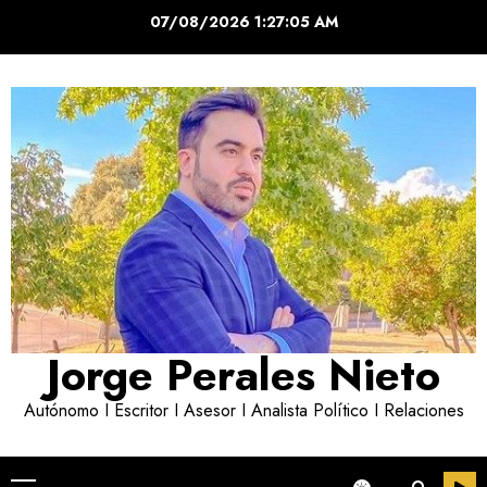
Saltar
07/08/2026
1:27:06 AM
al
contenido
Jorge Perales Nieto
Autónomo I Escritor I Asesor I Analista Político I Relaciones