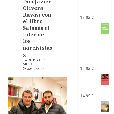
Don Javier
de pareja es
Olivera
tóxica
Ravasi con
12,95
€
el libro
Como
Satanás el
líder de
recuperarte
los
de una
narcisistas
relación
tóxica de
JORGE PERALES
pareja
NIETO
13,95
€
30/10/2024
El sexo
con
narcisistas
14,95
€
Satanás
el líder