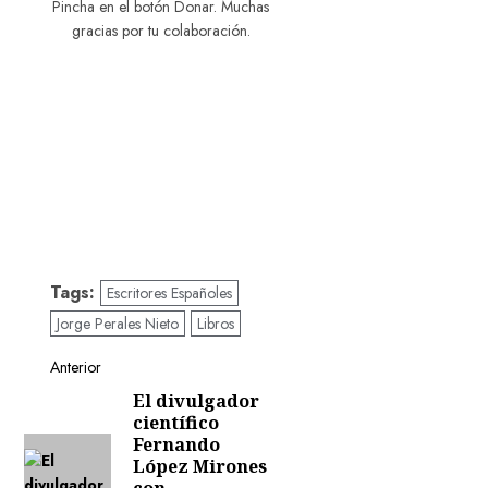
Pincha en el botón Donar. Muchas
gracias por tu colaboración.
Tags:
Escritores Españoles
Jorge Perales Nieto
Libros
Navegación
Anterior
El divulgador
Entrada
de
científico
anterior:
Fernando
entradas
López Mirones