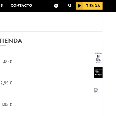
OS
CONTACTO
TIENDA
TIENDA
Testimonios Azules -Joseantonianos-
35,00
€
Como saber si mi relación de pareja es
tóxica
12,95
€
Como recuperarte de una relación tóxica de
pareja
13,95
€