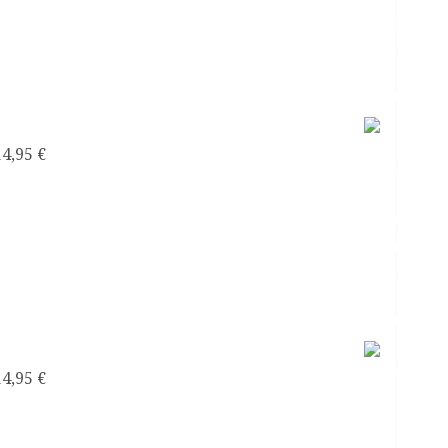
El sexo con narcisistas
14,95
€
Satanás el líder de los narcisistas
14,95
€