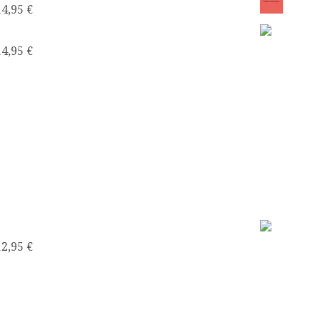
14,95
€
Satanás el líder de los narcisistas
14,95
€
Mi Pareja ¿Psicópata Narcisista?
12,95
€