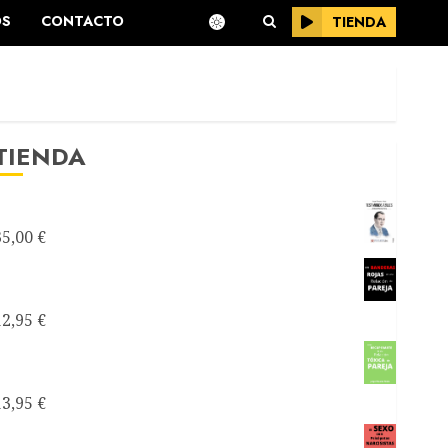
OS
CONTACTO
TIENDA
TIENDA
Testimonios Azules -Joseantonianos-
35,00
€
Como saber si mi relación de pareja es
tóxica
12,95
€
Como recuperarte de una relación tóxica de
pareja
13,95
€
El sexo con narcisistas