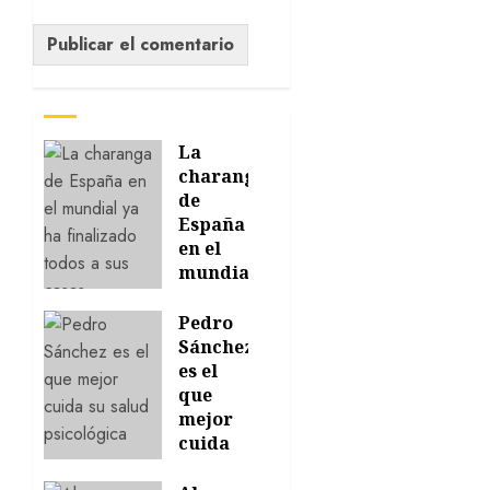
La
charanga
de
España
en el
mundial
ya ha
finalizado
Pedro
todos a
Sánchez
sus
es el
casas
que
mejor
21/07/2026
cuida
0
su