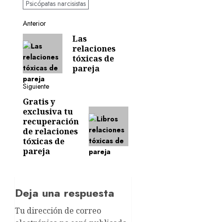
Psicópatas narcisistas
Navegación
Anterior
Las
Entrada
de
relaciones
anterior:
tóxicas de
entradas
pareja
Siguiente
Gratis y
Siguiente
exclusiva tu
entrada:
recuperación
de relaciones
tóxicas de
pareja
Deja una respuesta
Tu dirección de correo