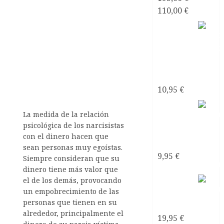
El
El
110,00
€
precio
precio
Mirando
original
actual
al mar
era:
es:
soñé
195,00 €.
110,00 €.
Poemas
de Amor
10,95
€
Mirando
La medida de la relación
al mar
psicológica de los narcisistas
soñé
con el dinero hacen que
ebook
sean personas muy egoístas.
9,95
€
Siempre consideran que su
dinero tiene más valor que
Mirando
el de los demás, provocando
un empobrecimiento de las
al mar
personas que tienen en su
soñé
alrededor, principalmente el
19,95
€