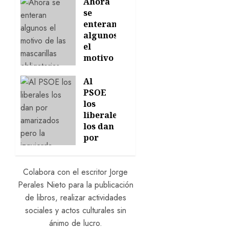
salud
Ahora
psicológica
se
enteran
24/06/2026
algunos
0
el
motivo
de las
mascarillas
Al
obligatorias
PSOE
los
22/06/2026
liberales
0
los dan
por
amortizados
pero la
izquierda
Colabora con el escritor Jorge
ganará
Perales Nieto para la publicación
las
de libros, realizar actividades
elecciones
sociales y actos culturales sin
ánimo de lucro.
17/05/2026