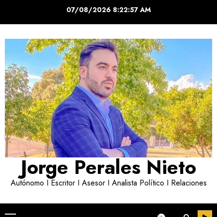
Saltar
07/08/2026
8:22:57 AM
al
contenido
Jorge Perales Nieto
Autónomo I Escritor I Asesor I Analista Político I Relaciones