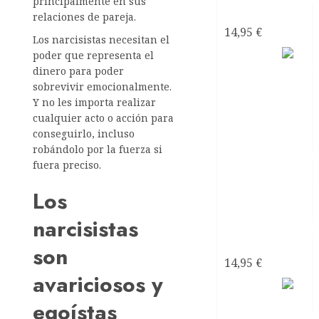
principalmente en sus
narcisistas
relaciones de pareja.
14,95
€
Los narcisistas necesitan el
Satanás
poder que representa el
dinero para poder
el líder
sobrevivir emocionalmente.
de los
Y no les importa realizar
cualquier acto o acción para
conseguirlo, incluso
robándolo por la fuerza si
fuera preciso.
Los
narcisistas
narcisistas
son
14,95
€
avariciosos y
Mi
Pareja
egoístas