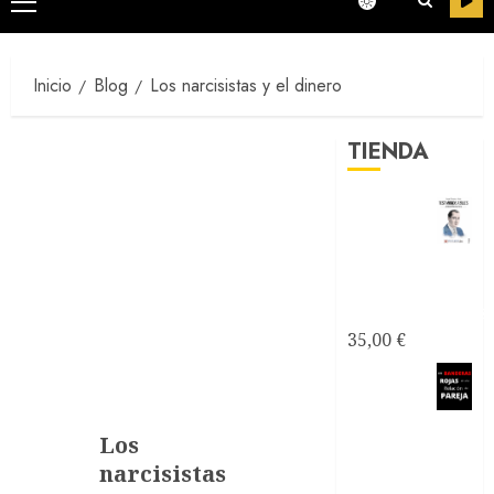
Menú
principal
Inicio
Blog
Los narcisistas y el dinero
TIENDA
Testimonios
Azules -
Joseantonianos
35,00
€
Como
saber si
mi relación
Los
de pareja es
narcisistas
tóxica