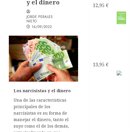
y el dinero
12,95
€
Como
JORGE PERALES
NIETO
16/09/2022
recuperarte
de una
relación
tóxica de
pareja
13,95
€
El sexo
con
Los narcisistas y el dinero
Una de las características
principales de los
narcisistas es su forma de
manejar el dinero, tanto el
suyo como el de los demás,