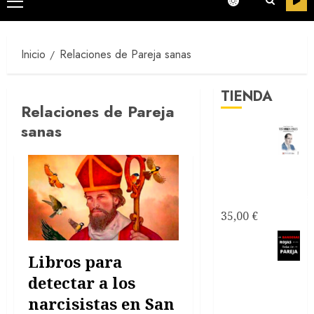
Menú
principal
Inicio
Relaciones de Pareja sanas
TIENDA
Relaciones de Pareja
sanas
Testimonios
Azules -
Joseantonianos
35,00
€
Como
saber si
Libros para
mi relación
detectar a los
de pareja es
narcisistas en San
tóxica