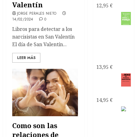
Valentín
12,95
€
JORGE PERALES NIETO
Como
14/02/2024
0
recuperarte
Libros para detectar a los
de una
narcisistas en San Valentín
relación
El día de San Valentín...
tóxica de
LEER MÁS
pareja
13,95
€
El sexo
con
narcisistas
14,95
€
Satanás
el líder
Como son las
de los
relaciones de