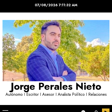
Saltar
07/08/2026
7:11:32 AM
al
contenido
Jorge Perales Nieto
Autónomo I Escritor I Asesor I Analista Político I Relaciones