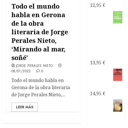
Todo el mundo
12,95
€
habla en Gerona
Como
de la obra
recuperarte
literaria de Jorge
de una
Perales Nieto,
relación
‘Mirando al mar,
tóxica de
pareja
soñé’
13,95
€
JORGE PERALES NIETO
08/01/2022
0
El sexo
con
Todo el mundo habla en
narcisistas
Gerona de la obra literaria
14,95
€
de Jorge Perales Nieto,...
Satanás
LEER MÁS
el líder
de los
narcisistas