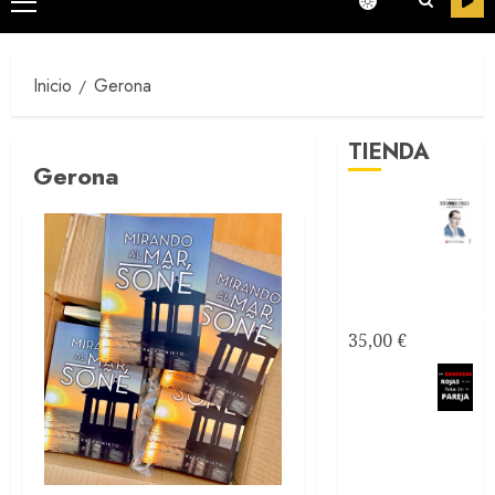
Menú
principal
Inicio
Gerona
TIENDA
Gerona
Testimonios
Azules -
Joseantonianos
35,00
€
Como
saber si
mi relación
de pareja es
tóxica