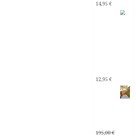
14,95
€
Mi
Pareja
¿Psicópata
Narcisista?
12,95
€
Consultoría
Personalizada
Relaciones
de Pareja
195,00
€