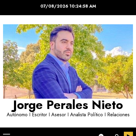
Saltar
07/08/2026
10:24:58 AM
al
contenido
Jorge Perales Nieto
Autónomo I Escritor I Asesor I Analista Político I Relaciones